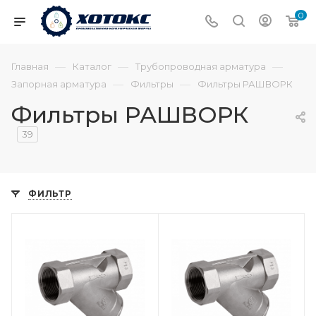
0
—
—
—
Главная
Каталог
Трубопроводная арматура
—
—
Запорная арматура
Фильтры
Фильтры РАШВОРК
Фильтры РАШВОРК
39
ФИЛЬТР