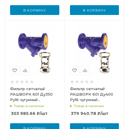
В КОРЗИНУ
В КОРЗИНУ
Фильтр сетчатый
Фильтр сетчатый
РАШВОРК 601 Ду350
РАШВОРК 601 Ду400
Ру16 чугунный
Ру16 чугунный
фланцевый со сливной
фланцевый со сливной
Товар в наличии
Товар в наличии
пробкой и магнитной
пробкой и магнитной
303 985.66
₽
/шт
379 940.78
₽
/шт
вставкой
вставкой
В КОРЗИНУ
В КОРЗИНУ