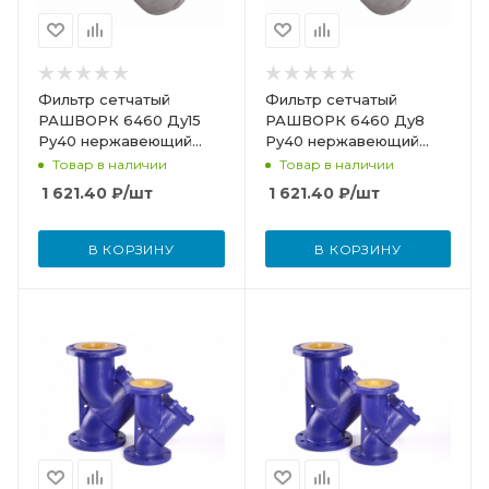
Фильтр сетчатый
Фильтр сетчатый
РАШВОРК 6460 Ду15
РАШВОРК 6460 Ду8
Ру40 нержавеющий
Ру40 нержавеющий
резьбовой 6460-015-40
резьбовой 6460-008-
Товар в наличии
Товар в наличии
40
1 621.40
₽
/шт
1 621.40
₽
/шт
В КОРЗИНУ
В КОРЗИНУ