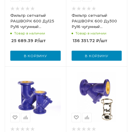
Фильтр сетчатый
Фильтр сетчатый
РАШВОРК 600 Ду125
РАШВОРК 600 Ду300
Ру16 чугунный
Ру16 чугунный
фланцевый со сливной
фланцевый со сливной
Товар в наличии
Товар в наличии
пробкой
пробкой
25 689.39
₽
/шт
136 351.72
₽
/шт
В КОРЗИНУ
В КОРЗИНУ