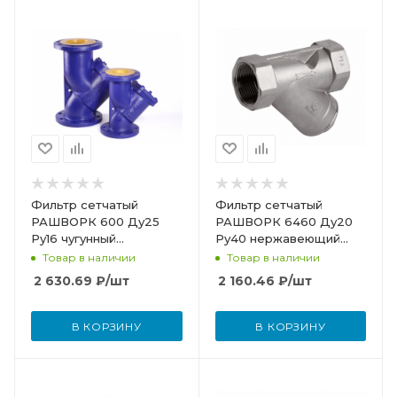
Фильтр сетчатый
Фильтр сетчатый
РАШВОРК 600 Ду25
РАШВОРК 6460 Ду20
Ру16 чугунный
Ру40 нержавеющий
фланцевый со сливной
резьбовой 6460-020-
Товар в наличии
Товар в наличии
пробкой
40
2 630.69
₽
/шт
2 160.46
₽
/шт
В КОРЗИНУ
В КОРЗИНУ