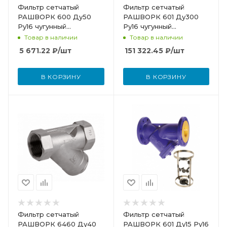
Фильтр сетчатый
Фильтр сетчатый
РАШВОРК 600 Ду50
РАШВОРК 601 Ду300
Ру16 чугунный
Ру16 чугунный
фланцевый со сливной
фланцевый со сливной
Товар в наличии
Товар в наличии
пробкой
пробкой и магнитной
5 671.22
₽
/шт
151 322.45
₽
/шт
вставкой
В КОРЗИНУ
В КОРЗИНУ
Фильтр сетчатый
Фильтр сетчатый
РАШВОРК 6460 Ду40
РАШВОРК 601 Ду15 Ру16