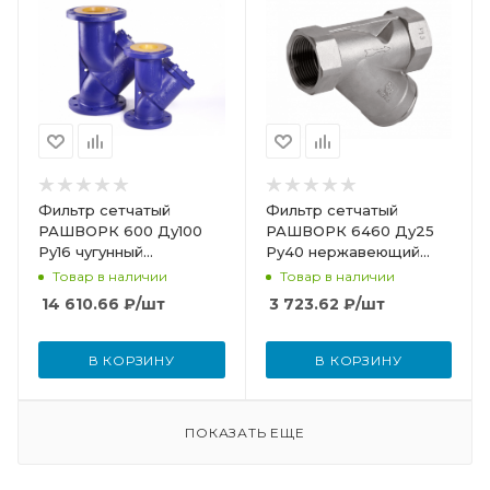
Фильтр сетчатый
Фильтр сетчатый
РАШВОРК 600 Ду100
РАШВОРК 6460 Ду25
Ру16 чугунный
Ру40 нержавеющий
фланцевый со сливной
резьбовой 6460-025-
Товар в наличии
Товар в наличии
пробкой
40
14 610.66
₽
/шт
3 723.62
₽
/шт
В КОРЗИНУ
В КОРЗИНУ
ПОКАЗАТЬ ЕЩЕ