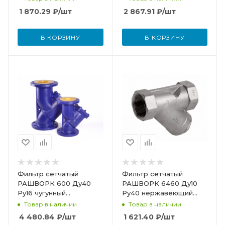
пробкой
пробкой и магнитной
1 870.29
₽
/шт
2 867.91
₽
/шт
вставкой
В КОРЗИНУ
В КОРЗИНУ
Фильтр сетчатый
Фильтр сетчатый
РАШВОРК 600 Ду40
РАШВОРК 6460 Ду10
Ру16 чугунный
Ру40 нержавеющий
фланцевый со сливной
резьбовой 6460-010-40
Товар в наличии
Товар в наличии
пробкой
4 480.84
₽
/шт
1 621.40
₽
/шт