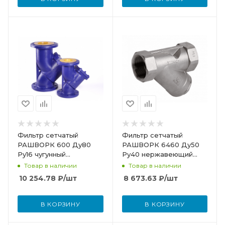
Фильтр сетчатый
Фильтр сетчатый
РАШВОРК 600 Ду80
РАШВОРК 6460 Ду50
Ру16 чугунный
Ру40 нержавеющий
фланцевый со сливной
резьбовой 6460-050-
Товар в наличии
Товар в наличии
пробкой
40
10 254.78
₽
/шт
8 673.63
₽
/шт
В КОРЗИНУ
В КОРЗИНУ