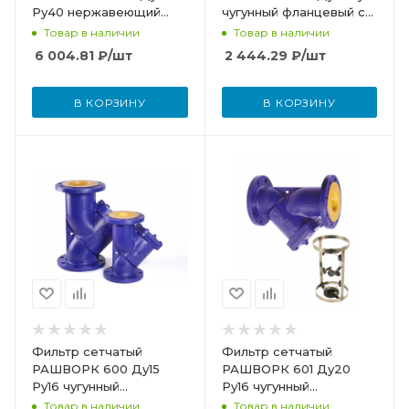
Ру40 нержавеющий
чугунный фланцевый со
резьбовой 6460-040-
сливной пробкой и
Товар в наличии
Товар в наличии
40
магнитной вставкой
6 004.81
₽
/шт
2 444.29
₽
/шт
В КОРЗИНУ
В КОРЗИНУ
Фильтр сетчатый
Фильтр сетчатый
РАШВОРК 600 Ду15
РАШВОРК 601 Ду20
Ру16 чугунный
Ру16 чугунный
фланцевый со сливной
фланцевый со сливной
Товар в наличии
Товар в наличии