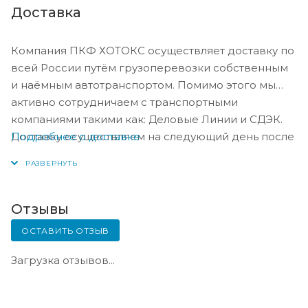
Доставка
Компания ПКФ ХОТОКС осуществляет доставку по
всей России путём грузоперевозки собственным
и наёмным автотранспортом. Помимо этого мы
активно сотрудничаем с транспортными
компаниями такими как: Деловые Линии и СДЭК.
Подробнее о доставке
Доставку осуществляем на следующий день после
оплаты, либо по согласованию с менеджером в
день оплаты.
Отзывы
ОСТАВИТЬ ОТЗЫВ
Загрузка отзывов...