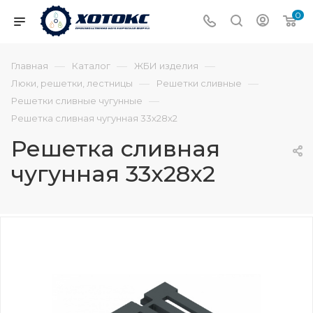
0
—
—
—
Главная
Каталог
ЖБИ изделия
—
—
Люки, решетки, лестницы
Решетки сливные
—
Решетки сливные чугунные
Решетка сливная чугунная 33х28х2
Решетка сливная
чугунная 33х28х2