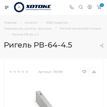
0
—
—
—
Главная
Каталог
ЖБИ изделия
—
Перемычки, ригели, прогоны
Ригели железобетонные
—
Ригель РВ-64-4.5
Ригель РВ-64-4.5
Артикул:
39069