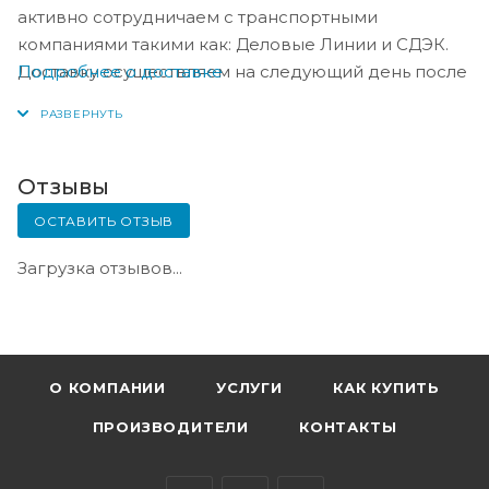
активно сотрудничаем с транспортными
компаниями такими как: Деловые Линии и СДЭК.
Подробнее о доставке
Доставку осуществляем на следующий день после
оплаты, либо по согласованию с менеджером в
день оплаты.
Отзывы
ОСТАВИТЬ ОТЗЫВ
Загрузка отзывов...
О КОМПАНИИ
УСЛУГИ
КАК КУПИТЬ
ПРОИЗВОДИТЕЛИ
КОНТАКТЫ