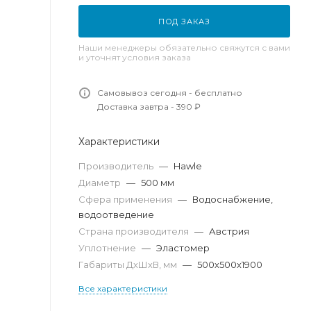
ПОД ЗАКАЗ
Наши менеджеры обязательно свяжутся с вами
и уточнят условия заказа
Самовывоз сегодня - бесплатно
Доставка завтра - 390 ₽
Характеристики
Производитель
—
Hawle
Диаметр
—
500 мм
Сфера применения
—
Водоснабжение,
водоотведение
Страна производителя
—
Австрия
Уплотнение
—
Эластомер
Габариты ДхШхВ, мм
—
500х500х1900
Все характеристики