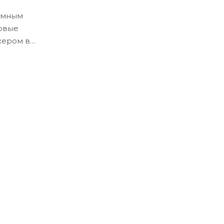
ёмным
ловые
жером в