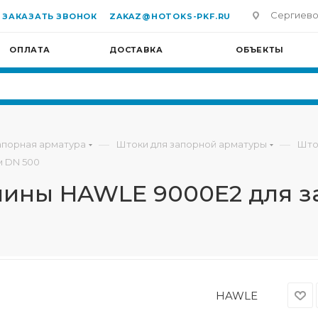
Сергиево-П
ЗАКАЗАТЬ ЗВОНОК
ZAKAZ@HOTOKS-PKF.RU
ОПЛАТА
ДОСТАВКА
ОБЪЕКТЫ
—
—
апорная арматура
Штоки для запорной арматуры
Што
м DN 500
ины HAWLE 9000Е2 для за
HAWLE