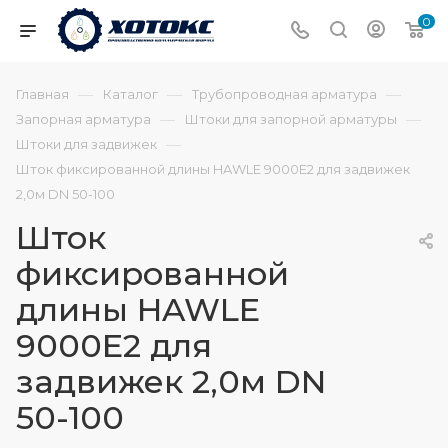
0
—
—
—
Главная
Каталог
Трубопроводная арматура
—
—
Запорная арматура
Штоки для запорной арматуры
—
Штоки для задвижек
Шток фиксированной длины HAWLE 9000Е2 для задвижек
2,0м DN 50-100
Шток
фиксированной
длины HAWLE
9000Е2 для
задвижек 2,0м DN
50-100