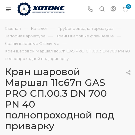
0
—
—
—
Главная
Каталог
Трубопроводная арматура
—
—
Запорная арматура
Краны шаровые фланцевые
—
Краны шаровые Стальные
Кран шаровой Маршал 11с67п GAS PRO СП.00.3 DN 700 PN 40
полнопроходной под приварку
Кран шаровой
Маршал 11с67п GAS
PRO СП.00.3 DN 700
PN 40
полнопроходной под
приварку