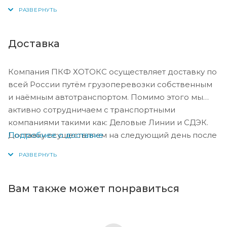
Доставка
Компания ПКФ ХОТОКС осуществляет доставку по
всей России путём грузоперевозки собственным
и наёмным автотранспортом. Помимо этого мы
активно сотрудничаем с транспортными
компаниями такими как: Деловые Линии и СДЭК.
Подробнее о доставке
Доставку осуществляем на следующий день после
оплаты, либо по согласованию с менеджером в
день оплаты.
Вам также может понравиться