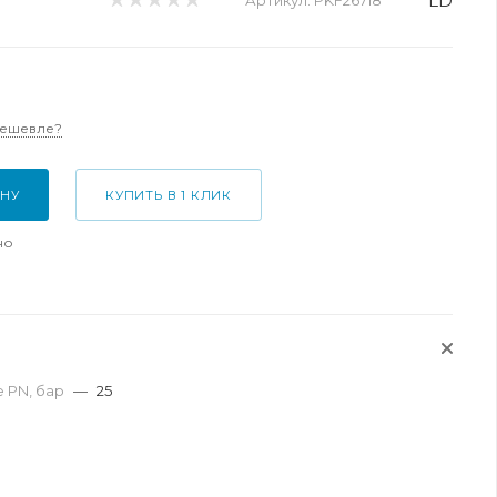
LD
Артикул:
PKF26718
дешевле?
ИНУ
КУПИТЬ В 1 КЛИК
но
 PN, бар
—
25