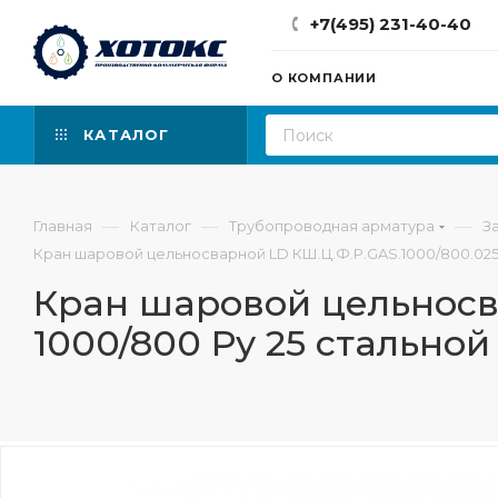
+7(495) 231-40-40
О КОМПАНИИ
КАТАЛОГ
—
—
—
Главная
Каталог
Трубопроводная арматура
З
Кран шаровой цельносварной LD КШ.Ц.Ф.Р.GAS.1000/800.025
Кран шаровой цельносва
1000/800 Ру 25 стально