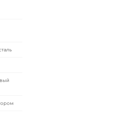
таль
овый
тором