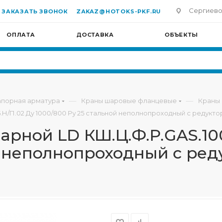
Сергиево-П
ЗАКАЗАТЬ ЗВОНОК
ZAKAZ@HOTOKS-PKF.RU
ОПЛАТА
ДОСТАВКА
ОБЪЕКТЫ
—
—
апорная арматура
Краны шаровые фланцевые
Краны
.Н/П.02 Ду 1000/800 Ру 25 стальной неполнопроходный с редукт
рной LD КШ.Ц.Ф.Р.GAS.100
й неполнопроходный с ре