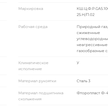
Маркировка
КШ.Ц.Ф.Р.GAS.10
25.Н/П.02
Рабочая среда
Природный газ
сжиженные
углеводородные
неагрессивные
газообразные 
Климатическое
У
исполнение
Материал рукоятки
Сталь 3
Материал подшипника
Фторопласт Ф-
скольжения