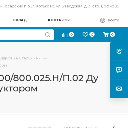
осадский г. о., г. Хотьково, ул. Заводская, д. 3, стр. 1, офис 39
СКЛАД
КОНТАКТЫ
ВОЙТИ
0
0
0
—
 шаровые Стальные
ором
0/800.025.Н/П.02 Ду
дуктором