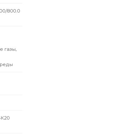
00/800.0
,
 газы,
среды
4К20