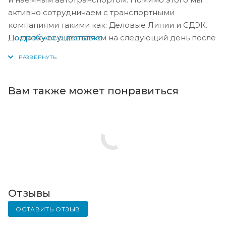
активно сотрудничаем с транспортными
компаниями такими как: Деловые Линии и СДЭК.
Подробнее о доставке
Доставку осуществляем на следующий день после
оплаты, либо по согласованию с менеджером в
день оплаты.
Вам также может понравиться
Отзывы
ОСТАВИТЬ ОТЗЫВ