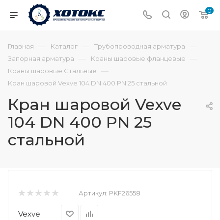
0
—
—
—
Главная
Каталог
Трубопроводная арматура
—
—
Запорная арматура
Краны шаровые фланцевые
—
Краны шаровые Стальные
Кран шаровой Vexve 104 DN 400 PN 25 стальной
Кран шаровой Vexve
104 DN 400 PN 25
стальной
Артикул:
PKF26558
Vexve