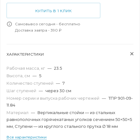
КУПИТЬ В 1 КЛИК
Самовывоз сегодня - бесплатно
Доставка завтра - 390 ₽
ХАРАКТЕРИСТИКИ
Рабочая масса, кг
—
23.5
Высота, см
—
5
Количество ступеней
—
7
Шаг ступеней
—
через 30 см
Номер серии и выпуска рабочих чертежей
—
ТПР 901-09-
11.84
Материал
—
Вертикальные стойки — из стальных
равнополочных горячекатаных уголков сечением 50×50×5
мм, Ступени — из круглого стального прутка ∅ 18 мм
Все характеристики