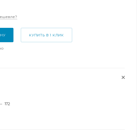
дешевле?
ИНУ
КУПИТЬ В 1 КЛИК
но
—
172