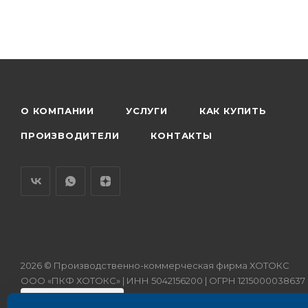
О КОМПАНИИ
УСЛУГИ
КАК КУПИТЬ
ПРОИЗВОДИТЕЛИ
КОНТАКТЫ
2026 © Производственно-коммерческая фирма ХОТОКС
ООО «ПКФ ХОТОКС» | ИНН 5042156200 | ОГРН 1215000038637