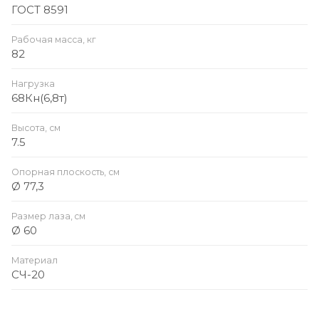
ГОСТ 8591
Рабочая масса, кг
82
Нагрузка
68Кн(6,8т)
Высота, см
7.5
Опорная плоскость, см
Ø 77,3
Размер лаза, cм
Ø 60
Материал
СЧ-20