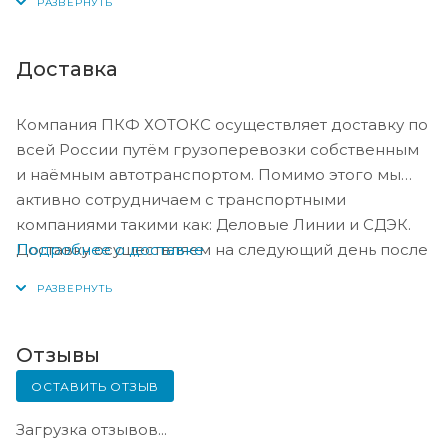
Доставка
Компания ПКФ ХОТОКС осуществляет доставку по
всей России путём грузоперевозки собственным
и наёмным автотранспортом. Помимо этого мы
активно сотрудничаем с транспортными
компаниями такими как: Деловые Линии и СДЭК.
Подробнее о доставке
Доставку осуществляем на следующий день после
оплаты, либо по согласованию с менеджером в
день оплаты.
Отзывы
ОСТАВИТЬ ОТЗЫВ
Загрузка отзывов...