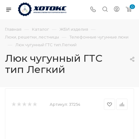
0
—
—
—
Главная
Каталог
ЖБИ изделия
—
Люки, решетки, лестницы
Телефонные чугунные люки
—
Люк чугунный ГТС тип Легкий
Люк чугунный ГТС
тип Легкий
Артикул:
37254