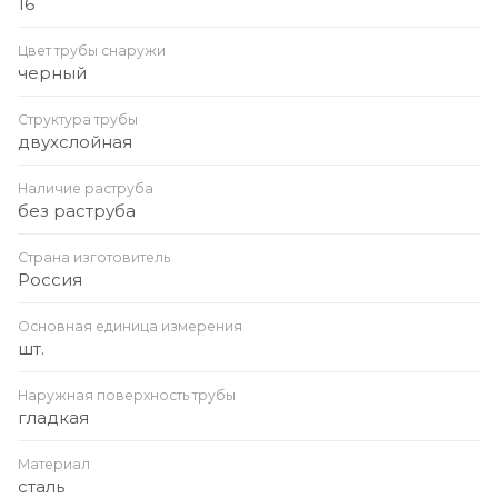
16
Цвет трубы снаружи
черный
Структура трубы
двухслойная
Наличие раструба
без раструба
Страна изготовитель
Россия
Основная единица измерения
шт.
Наружная поверхность трубы
гладкая
Материал
сталь