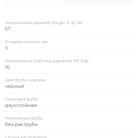
Номинальный диаметр DN (Дн, D, d), мм
57
Толщина стенки e, мм
3
Номинальное рабочее давление PN, бар
16
Цвет трубы снаружи
черный
Структура трубы
двухслойная
Наличие раструба
без раструба
Страна изготовитель