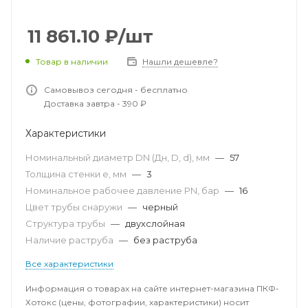
11 861.10
₽
/шт
Товар в наличии
Нашли дешевле?
Самовывоз сегодня - бесплатно
Доставка завтра - 390 ₽
Характеристики
Номинальный диаметр DN (Дн, D, d), мм
—
57
Толщина стенки e, мм
—
3
Номинальное рабочее давление PN, бар
—
16
Цвет трубы снаружи
—
черный
Структура трубы
—
двухслойная
Наличие раструба
—
без раструба
Все характеристики
Информация о товарах на сайте интернет-магазина ПКФ-
Хотокс (цены, фотографии, характеристики) носит