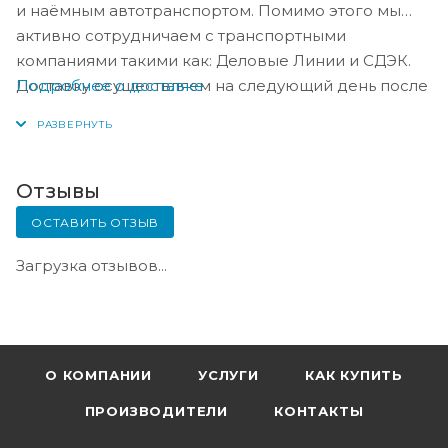
и наёмным автотранспортом. Помимо этого мы
активно сотрудничаем с транспортными
компаниями такими как: Деловые Линии и СДЭК.
Подробнее о доставке
Доставку осуществляем на следующий день после
оплаты, либо по согласованию с менеджером в
день оплаты.
Отзывы
ОСТАВИТЬ ОТЗЫВ
Загрузка отзывов...
О КОМПАНИИ
УСЛУГИ
КАК КУПИТЬ
ПРОИЗВОДИТЕЛИ
КОНТАКТЫ