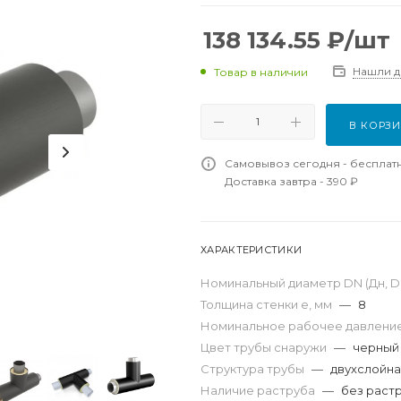
138 134.55
₽
/шт
Нашли 
Товар в наличии
В КОРЗ
Самовывоз сегодня - бесплат
Доставка завтра - 390 ₽
ХАРАКТЕРИСТИКИ
Номинальный диаметр DN (Дн, D,
Толщина стенки e, мм
—
8
Номинальное рабочее давление
Цвет трубы снаружи
—
черный
Структура трубы
—
двухслойн
Наличие раструба
—
без раст