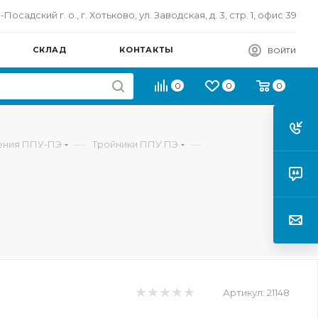
осадский г. о., г. Хотьково, ул. Заводская, д. 3, стр. 1, офис 39
СКЛАД
КОНТАКТЫ
ВОЙТИ
0
0
0
—
—
ления ППУ-ПЭ
Тройники ППУ ПЭ
Артикул:
21148