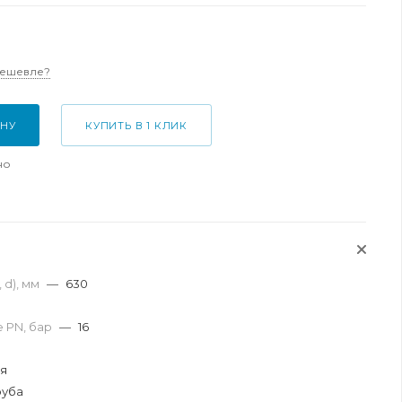
дешевле?
ИНУ
КУПИТЬ В 1 КЛИК
но
 d), мм
—
630
 PN, бар
—
16
ая
руба