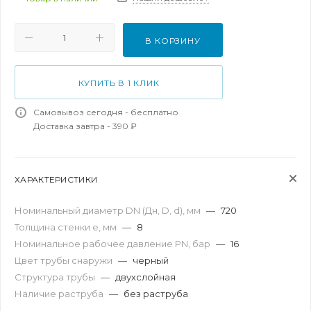
В КОРЗИНУ
КУПИТЬ В 1 КЛИК
Самовывоз сегодня - бесплатно
Доставка завтра - 390 ₽
ХАРАКТЕРИСТИКИ
Номинальный диаметр DN (Дн, D, d), мм
—
720
Толщина стенки e, мм
—
8
Номинальное рабочее давление PN, бар
—
16
Цвет трубы снаружи
—
черный
Структура трубы
—
двухслойная
Наличие раструба
—
без раструба