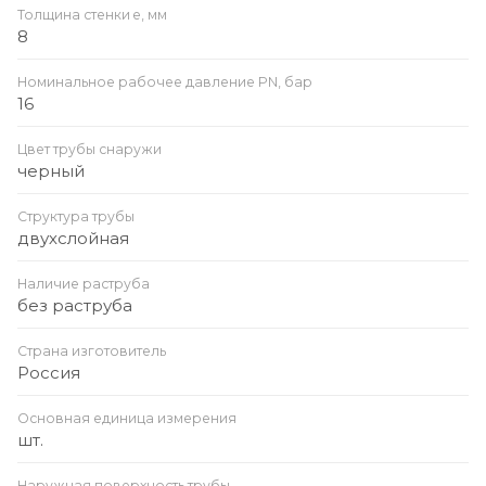
Толщина стенки e, мм
8
Номинальное рабочее давление PN, бар
16
Цвет трубы снаружи
черный
Структура трубы
двухслойная
Наличие раструба
без раструба
Страна изготовитель
Россия
Основная единица измерения
шт.
Наружная поверхность трубы