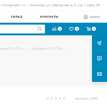
осадский г. о., г. Хотьково, ул. Заводская, д. 3, стр. 1, офис 39
СКЛАД
КОНТАКТЫ
ВОЙТИ
0
0
0
—
—
ления ППУ-ПЭ
Тройники ППУ ПЭ
Артикул:
21169