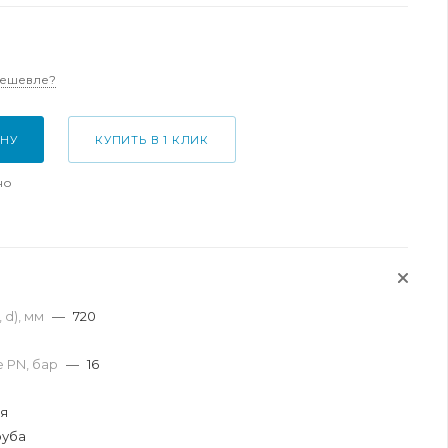
дешевле?
ИНУ
КУПИТЬ В 1 КЛИК
но
 d), мм
—
720
 PN, бар
—
16
ая
руба