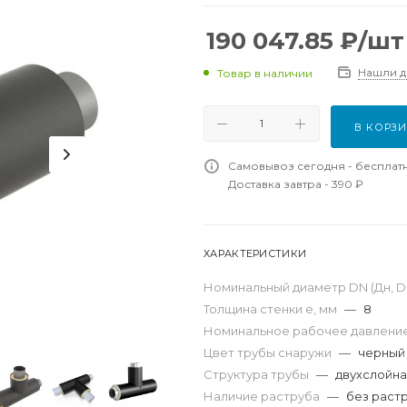
190 047.85
₽
/шт
Нашли 
Товар в наличии
В КОРЗ
Самовывоз сегодня - бесплат
Доставка завтра - 390 ₽
ХАРАКТЕРИСТИКИ
Номинальный диаметр DN (Дн, D,
Толщина стенки e, мм
—
8
Номинальное рабочее давление
Цвет трубы снаружи
—
черный
Структура трубы
—
двухслойн
Наличие раструба
—
без раст