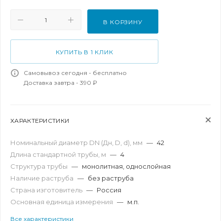
В КОРЗИНУ
КУПИТЬ В 1 КЛИК
Самовывоз сегодня - бесплатно
Доставка завтра - 390 ₽
ХАРАКТЕРИСТИКИ
Номинальный диаметр DN (Дн, D, d), мм
—
42
Длина стандартной трубы, м
—
4
Структура трубы
—
монолитная, однослойная
Наличие раструба
—
без раструба
Страна изготовитель
—
Россия
Основная единица измерения
—
м.п.
Все характеристики