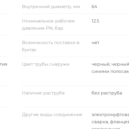
Внутренний диаметр, мм
64
Номинальное рабочее
12.5
давление PN, бар
Возможность поставки в
нет
бухтах
тия
Цвет трубы снаружи
черный, черный
синими полоса
Наличие раструба
без раструба
Другие виды соединения
электромуфтов
сварка, фланце
соединение