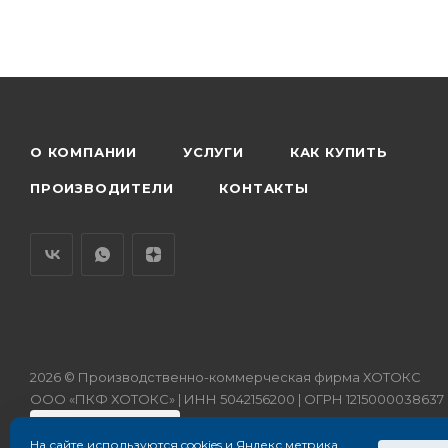
О КОМПАНИИ
УСЛУГИ
КАК КУПИТЬ
ПРОИЗВОДИТЕЛИ
КОНТАКТЫ
2026 © Производственно-коммерческая фирма ХОТОКС
ООО «ПКФ ХОТОКС» | ИНН 5042156200 | ОГРН 1215000038637
На сайте используются cookies и Яндекс метрика.