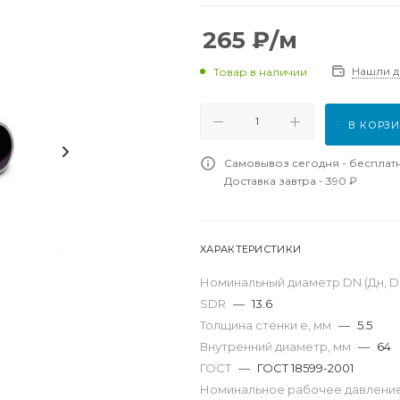
265
₽
/м
Нашли 
Товар в наличии
В КОРЗ
Самовывоз сегодня - бесплат
Доставка завтра - 390 ₽
ХАРАКТЕРИСТИКИ
Номинальный диаметр DN (Дн, D,
SDR
—
13.6
Толщина стенки e, мм
—
5.5
Внутренний диаметр, мм
—
64
ГОСТ
—
ГОСТ 18599-2001
Номинальное рабочее давление