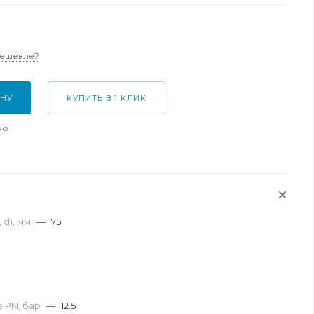
дешевле?
ИНУ
КУПИТЬ В 1 КЛИК
но
 d), мм
—
75
 PN, бар
—
12.5