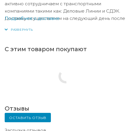
активно сотрудничаем с транспортными
компаниями такими как: Деловые Линии и СДЭК.
Подробнее о доставке
Доставку осуществляем на следующий день после
оплаты, либо по согласованию с менеджером в
день оплаты.
С этим товаром покупают
Отзывы
ОСТАВИТЬ ОТЗЫВ
Загрузка отзывов...