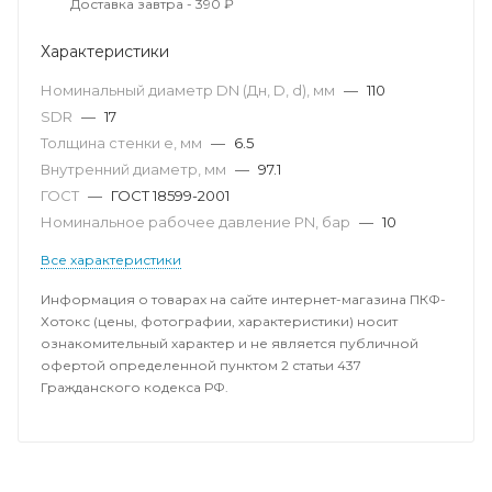
Доставка завтра - 390 ₽
Характеристики
Номинальный диаметр DN (Дн, D, d), мм
—
110
SDR
—
17
Толщина стенки e, мм
—
6.5
Внутренний диаметр, мм
—
97.1
ГОСТ
—
ГОСТ 18599-2001
Номинальное рабочее давление PN, бар
—
10
Все характеристики
Информация о товарах на сайте интернет-магазина ПКФ-
Хотокс (цены, фотографии, характеристики) носит
ознакомительный характер и не является публичной
офертой определенной пунктом 2 статьи 437
Гражданского кодекса РФ.