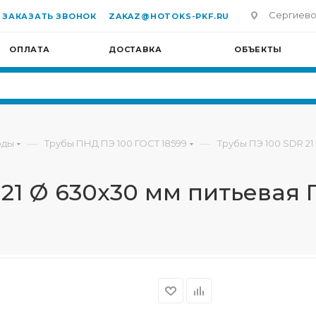
Сергиево-П
ЗАКАЗАТЬ ЗВОНОК
ZAKAZ@HOTOKS-PKF.RU
ОПЛАТА
ДОСТАВКА
ОБЪЕКТЫ
—
—
оды
Трубы ПНД ПЭ 100 ГОСТ 18599
Трубы ПЭ 100 SDR 21
 21 Ø 630х30 мм питьевая 