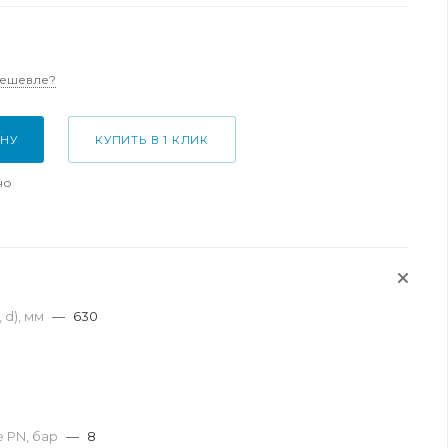
дешевле?
ИНУ
КУПИТЬ В 1 КЛИК
но
 d), мм
—
630
 PN, бар
—
8