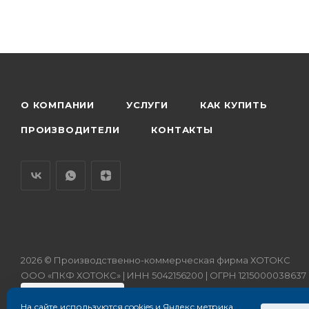
О КОМПАНИИ
УСЛУГИ
КАК КУПИТЬ
ПРОИЗВОДИТЕЛИ
КОНТАКТЫ
2026 © Производственно-коммерческая фирма ХОТОКС
ООО «ПКФ ХОТОКС» | ИНН 5042156200 | ОГРН 1215000038637
На сайте используются cookies и Яндекс метрика.