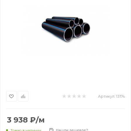
Артикул:
13174
3 938
₽
/м
Нашли дешевле?
Товар в наличии