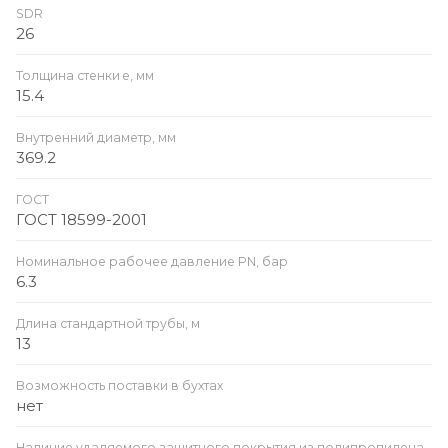
SDR
26
Толщина стенки e, мм
15.4
Внутренний диаметр, мм
369.2
ГОСТ
ГОСТ 18599-2001
Номинальное рабочее давление PN, бар
6.3
Длина стандартной трубы, м
13
Возможность поставки в бухтах
нет
Наличие удаляемого защитного покрытия из полипропилена