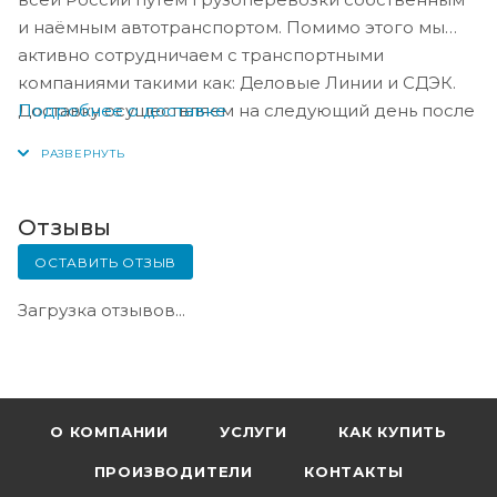
и наёмным автотранспортом. Помимо этого мы
активно сотрудничаем с транспортными
компаниями такими как: Деловые Линии и СДЭК.
Подробнее о доставке
Доставку осуществляем на следующий день после
оплаты, либо по согласованию с менеджером в
день оплаты.
Отзывы
ОСТАВИТЬ ОТЗЫВ
Загрузка отзывов...
О КОМПАНИИ
УСЛУГИ
КАК КУПИТЬ
ПРОИЗВОДИТЕЛИ
КОНТАКТЫ