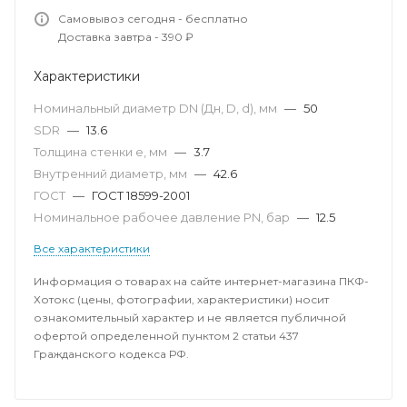
Самовывоз сегодня - бесплатно
Доставка завтра - 390 ₽
Характеристики
Номинальный диаметр DN (Дн, D, d), мм
—
50
SDR
—
13.6
Толщина стенки e, мм
—
3.7
Внутренний диаметр, мм
—
42.6
ГОСТ
—
ГОСТ 18599-2001
Номинальное рабочее давление PN, бар
—
12.5
Все характеристики
Информация о товарах на сайте интернет-магазина ПКФ-
Хотокс (цены, фотографии, характеристики) носит
ознакомительный характер и не является публичной
офертой определенной пунктом 2 статьи 437
Гражданского кодекса РФ.