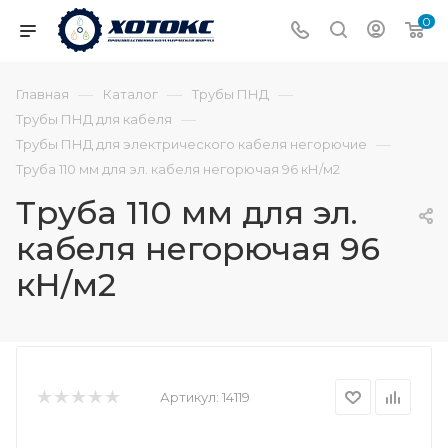
0
—
—
—
Главная
Каталог
Трубы ПНД
—
Трубы ПНД для кабеля
—
Трубы ПНД для электрического кабеля негорючие
Труба 110 мм для эл. кабеля негорючая 96 кН/м2
Труба 110 мм для эл.
кабеля негорючая 96
кН/м2
Артикул:
14119