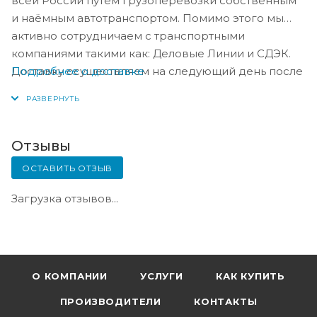
всей России путём грузоперевозки собственным
и наёмным автотранспортом. Помимо этого мы
активно сотрудничаем с транспортными
компаниями такими как: Деловые Линии и СДЭК.
Подробнее о доставке
Доставку осуществляем на следующий день после
оплаты, либо по согласованию с менеджером в
день оплаты.
Отзывы
ОСТАВИТЬ ОТЗЫВ
Загрузка отзывов...
О КОМПАНИИ
УСЛУГИ
КАК КУПИТЬ
ПРОИЗВОДИТЕЛИ
КОНТАКТЫ