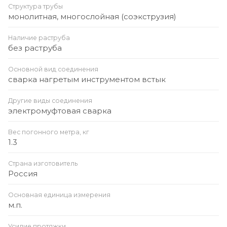
Структура трубы
монолитная, многослойная (соэкструзия)
Наличие раструба
без раструба
Основной вид соединения
сварка нагретым инструментом встык
Другие виды соединения
электромуфтовая сварка
Вес погонного метра, кг
1.3
Страна изготовитель
Россия
Основная единица измерения
м.п.
Усилие протяжки