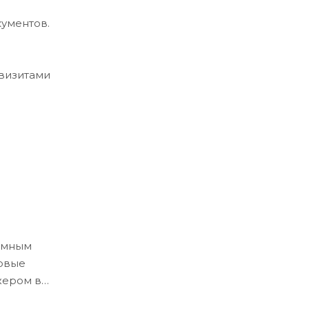
кументов.
квизитами
ёмным
ловые
жером в