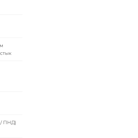
ым
встык
 / ПНД)