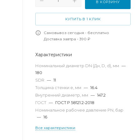
В КОРЗИНУ
КУПИТЬ В 1 КЛИК
Самовывоз сегодня - бесплатно
Доставка завтра - 390 ₽
Характеристики
Номинальный диаметр DN (Дн, D, d), мм
—
180
SDR
—
11
Толщина стенки e, мм
—
16.4
Внутренний диаметр, мм
—
147.2
ГОСТ
—
ГОСТ Р 58121.2-2018
Номинальное рабочее давление PN, бар
—
16
Все характеристики