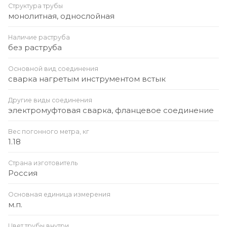
Структура трубы
монолитная, однослойная
Наличие раструба
без раструба
Основной вид соединения
сварка нагретым инструментом встык
Другие виды соединения
электромуфтовая сварка, фланцевое соединение
Вес погонного метра, кг
1.18
Страна изготовитель
Россия
Основная единица измерения
м.п.
Цвет трубы внутри