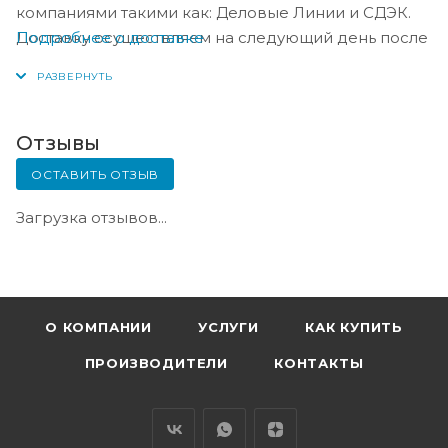
компаниями такими как: Деловые Линии и СДЭК.
Подробнее о доставке
Доставку осуществляем на следующий день после
оплаты, либо по согласованию с менеджером в
день оплаты.
Отзывы
ОСТАВИТЬ ОТЗЫВ
Загрузка отзывов...
О КОМПАНИИ
УСЛУГИ
КАК КУПИТЬ
ПРОИЗВОДИТЕЛИ
КОНТАКТЫ