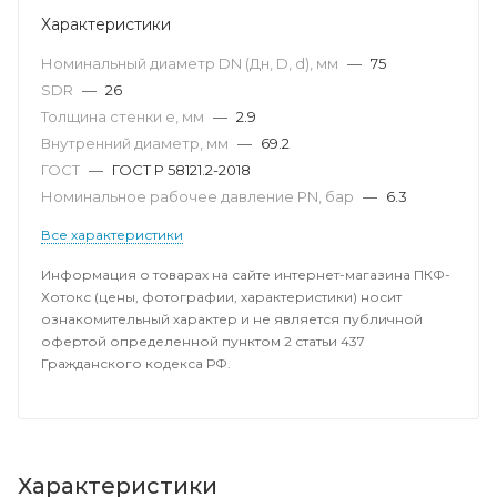
Характеристики
Номинальный диаметр DN (Дн, D, d), мм
—
75
SDR
—
26
Толщина стенки e, мм
—
2.9
Внутренний диаметр, мм
—
69.2
ГОСТ
—
ГОСТ Р 58121.2-2018
Номинальное рабочее давление PN, бар
—
6.3
Все характеристики
Информация о товарах на сайте интернет-магазина ПКФ-
Хотокс (цены, фотографии, характеристики) носит
ознакомительный характер и не является публичной
офертой определенной пунктом 2 статьи 437
Гражданского кодекса РФ.
Характеристики