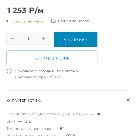
1 253
₽
/м
Нашли дешевле?
Товар в наличии
В КОРЗИНУ
КУПИТЬ В 1 КЛИК
Самовывоз сегодня - бесплатно
Доставка завтра - 390 ₽
ХАРАКТЕРИСТИКИ
Номинальный диаметр DN (Дн, D, d), мм
—
110
SDR
—
13.6
Толщина стенки e, мм
—
8.1
Внутренний диаметр, мм
—
93.8