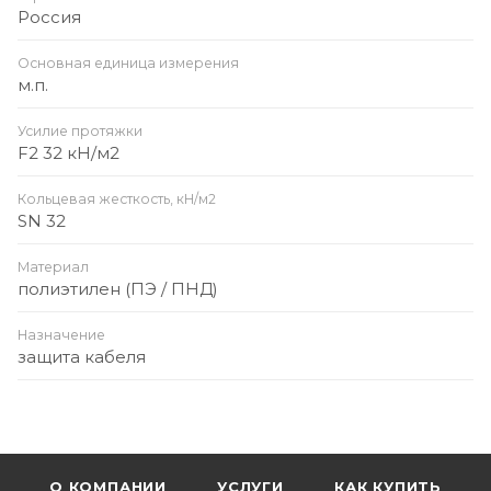
Россия
Основная единица измерения
м.п.
Усилие протяжки
F2 32 кН/м2
Кольцевая жесткость, кН/м2
SN 32
Материал
полиэтилен (ПЭ / ПНД)
Назначение
защита кабеля
О КОМПАНИИ
УСЛУГИ
КАК КУПИТЬ