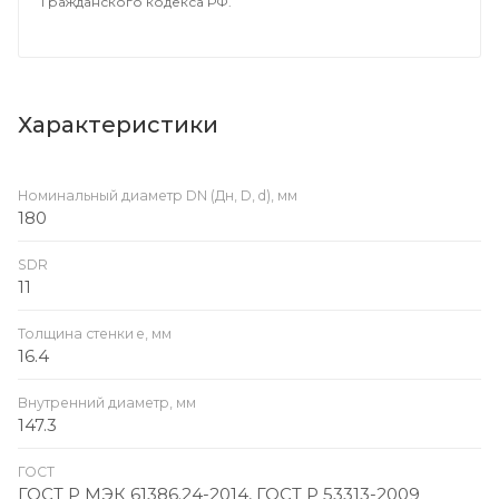
Гражданского кодекса РФ.
Характеристики
Номинальный диаметр DN (Дн, D, d), мм
180
SDR
11
Толщина стенки e, мм
16.4
Внутренний диаметр, мм
147.3
ГОСТ
ГОСТ Р МЭК 61386.24-2014, ГОСТ Р 53313-2009