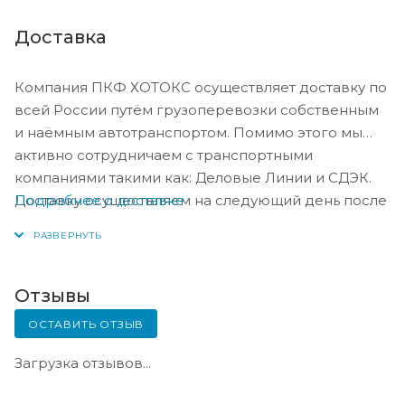
Доставка
Компания ПКФ ХОТОКС осуществляет доставку по
всей России путём грузоперевозки собственным
и наёмным автотранспортом. Помимо этого мы
активно сотрудничаем с транспортными
компаниями такими как: Деловые Линии и СДЭК.
Подробнее о доставке
Доставку осуществляем на следующий день после
оплаты, либо по согласованию с менеджером в
день оплаты.
Отзывы
ОСТАВИТЬ ОТЗЫВ
Загрузка отзывов...