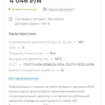
4 046
₽
/м
Товар в наличии
Нашли дешевле?
Самовывоз сегодня - бесплатно
Доставка завтра - 390 ₽
Характеристики
Номинальный диаметр DN (Дн, D, d), мм
—
180
SDR
—
11
Толщина стенки e, мм
—
16.4
Внутренний диаметр, мм
—
147.3
ГОСТ
—
ГОСТ Р МЭК 61386.24-2014, ГОСТ Р 53313-2009
Длина стандартной трубы, м
—
13
Все характеристики
Информация о товарах на сайте интернет-магазина ПКФ-
Хотокс (цены, фотографии, характеристики) носит
ознакомительный характер и не является публичной
офертой определенной пунктом 2 статьи 437