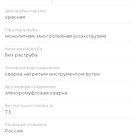
Цвет трубы снаружи
красная
Структура трубы
монолитная, многослойная (соэкструзия)
Наличие раструба
без раструба
Основной вид соединения
сварка нагретым инструментом встык
Другие виды соединения
электромуфтовая сварка
Вес погонного метра, кг
7.3
Страна изготовитель
Россия