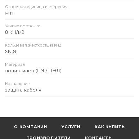
Основная единица измерения
м.п.
Усилие протяжки
8 кН/м2
Кольцевая жесткость, кН/м2
SN 8
Материал
полиэтилен (ПЭ / ПНД)
Назначение
защита кабеля
О КОМПАНИИ
УСЛУГИ
КАК КУПИТЬ
ПРОИЗВОДИТЕЛИ
КОНТАКТЫ