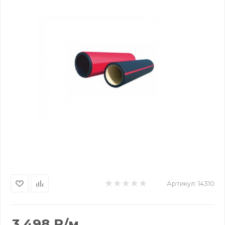
Артикул:
14310
3 498
₽
/м