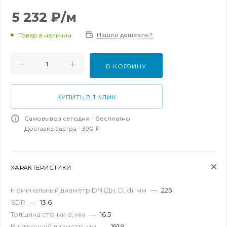
5 232
₽
/м
Нашли дешевле?
Товар в наличии
В КОРЗИНУ
КУПИТЬ В 1 КЛИК
Самовывоз сегодня - бесплатно
Доставка завтра - 390 ₽
ХАРАКТЕРИСТИКИ
Номинальный диаметр DN (Дн, D, d), мм
—
225
SDR
—
13.6
Толщина стенки e, мм
—
16.5
Внутренний диаметр, мм
—
191.9