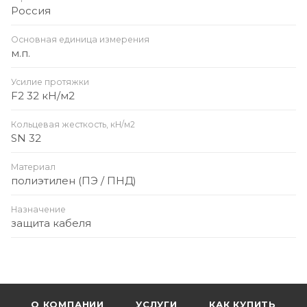
Россия
Основная единица измерения
м.п.
Усилие протяжки
F2 32 кН/м2
Кольцевая жесткость, кН/м2
SN 32
Материал
полиэтилен (ПЭ / ПНД)
Назначение
защита кабеля
О КОМПАНИИ
УСЛУГИ
КАК КУПИТЬ