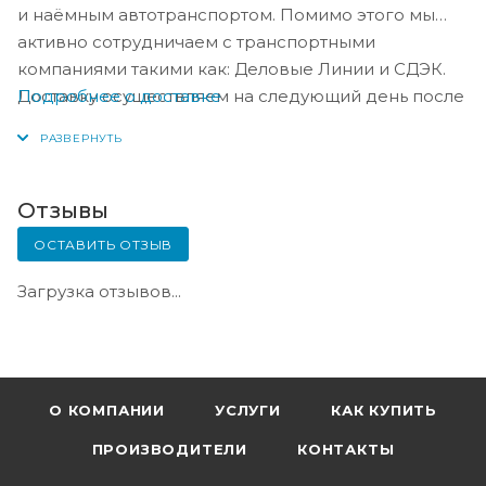
и наёмным автотранспортом. Помимо этого мы
активно сотрудничаем с транспортными
компаниями такими как: Деловые Линии и СДЭК.
Подробнее о доставке
Доставку осуществляем на следующий день после
оплаты, либо по согласованию с менеджером в
день оплаты.
Отзывы
ОСТАВИТЬ ОТЗЫВ
Загрузка отзывов...
О КОМПАНИИ
УСЛУГИ
КАК КУПИТЬ
ПРОИЗВОДИТЕЛИ
КОНТАКТЫ