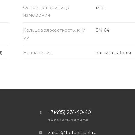
Основная единица
м.п.
измерения
Кольцевая жесткость, кН/
SN 64
м2
)
Назначение
защита кабеля
+7(495) 231-40-40
ЗАКАЗАТЬ ЗВОНОК
zakaz@hotoks-pkf.ru