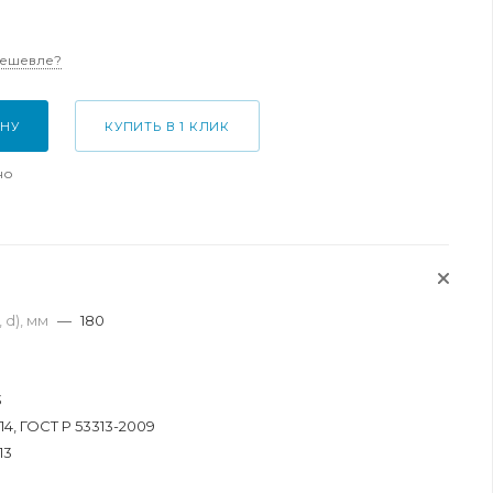
дешевле?
ИНУ
КУПИТЬ В 1 КЛИК
но
 d), мм
—
180
3
14, ГОСТ Р 53313-2009
13