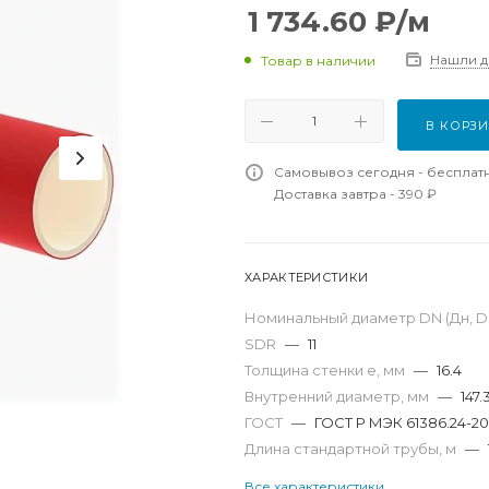
1 734.60
₽
/м
Нашли 
Товар в наличии
В КОРЗ
Самовывоз сегодня - бесплат
Доставка завтра - 390 ₽
ХАРАКТЕРИСТИКИ
Номинальный диаметр DN (Дн, D,
SDR
—
11
Толщина стенки e, мм
—
16.4
Внутренний диаметр, мм
—
147.
ГОСТ
—
ГОСТ Р МЭК 61386.24-20
Длина стандартной трубы, м
—
Все характеристики