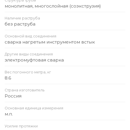
Структура трубы
монолитная, многослойная (соэкструзия)
Наличие раструба
без раструба
Основной вид соединения
сварка нагретым инструментом встык
Другие виды соединения
электромуфтовая сварка
Вес погонного метра, кг
8.6
Страна изготовитель
Россия
Основная единица измерения
м.п.
Усилие протяжки