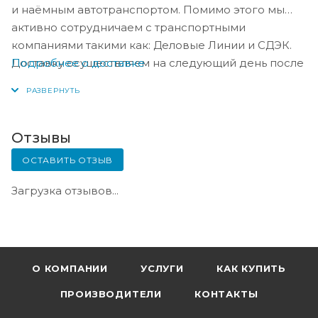
и наёмным автотранспортом. Помимо этого мы
активно сотрудничаем с транспортными
компаниями такими как: Деловые Линии и СДЭК.
Подробнее о доставке
Доставку осуществляем на следующий день после
оплаты, либо по согласованию с менеджером в
день оплаты.
Отзывы
ОСТАВИТЬ ОТЗЫВ
Загрузка отзывов...
О КОМПАНИИ
УСЛУГИ
КАК КУПИТЬ
ПРОИЗВОДИТЕЛИ
КОНТАКТЫ