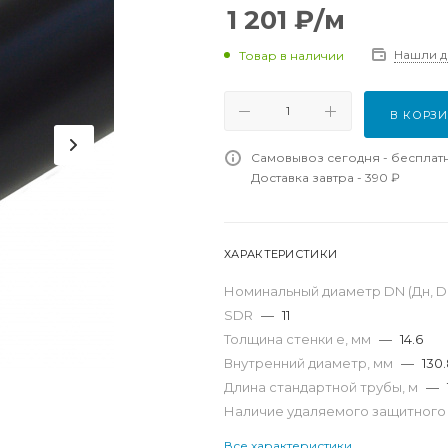
1 201
₽
/м
Нашли 
Товар в наличии
В КОРЗ
Самовывоз сегодня - бесплат
Доставка завтра - 390 ₽
ХАРАКТЕРИСТИКИ
Номинальный диаметр DN (Дн, D,
SDR
—
11
Толщина стенки e, мм
—
14.6
Внутренний диаметр, мм
—
130
Длина стандартной трубы, м
—
Наличие удаляемого защитного
Все характеристики