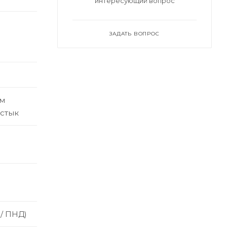
интересующий вопрос
ЗАДАТЬ ВОПРОС
ым
встык
 / ПНД)