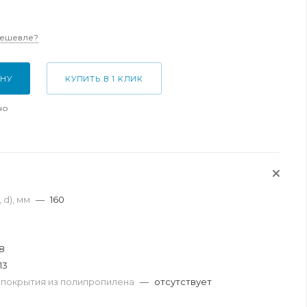
дешевле?
ИНУ
КУПИТЬ В 1 КЛИК
но
 d), мм
—
160
.8
13
 покрытия из полипропилена
—
отсутствует