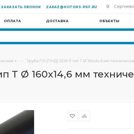
Сергиево-П
ЗАКАЗАТЬ ЗВОНОК
ZAKAZ@HOTOKS-PKF.RU
ОПЛАТА
ДОСТАВКА
ОБЪЕКТЫ
—
ческие
Труба ПЭ (ПНД) SDR 11 тип Т Ø 160х14,6 мм техническ
ип Т Ø 160х14,6 мм технич