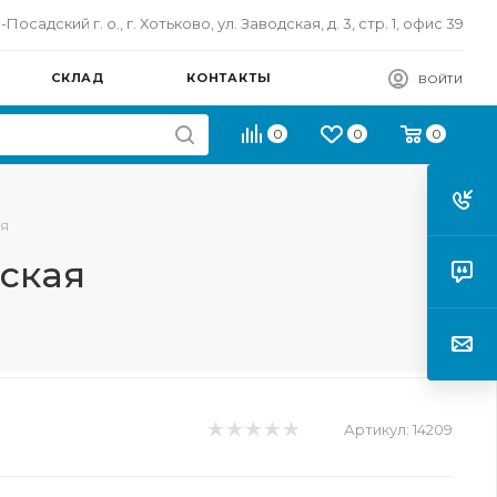
осадский г. о., г. Хотьково, ул. Заводская, д. 3, стр. 1, офис 39
СКЛАД
КОНТАКТЫ
ВОЙТИ
0
0
0
ая
еская
Артикул:
14209