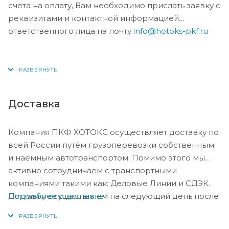
счета на оплату, Вам необходимо прислать заявку с
реквизитами и контактной информацией
ответственного лица на почту
info@hotoks-pkf.ru
Доставка
Компания ПКФ ХОТОКС осуществляет доставку по
всей России путём грузоперевозки собственным
и наёмным автотранспортом. Помимо этого мы
активно сотрудничаем с транспортными
компаниями такими как: Деловые Линии и СДЭК.
Подробнее о доставке
Доставку осуществляем на следующий день после
оплаты, либо по согласованию с менеджером в
день оплаты.