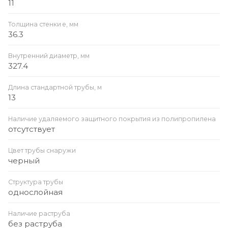
11
Толщина стенки e, мм
36.3
Внутренний диаметр, мм
327.4
Длина стандартной трубы, м
13
Наличие удаляемого защитного покрытия из полипропилена
отсутствует
Цвет трубы снаружи
черный
Структура трубы
однослойная
Наличие раструба
без раструба