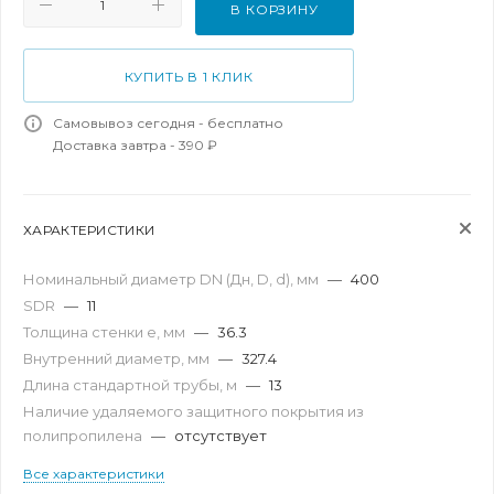
В КОРЗИНУ
КУПИТЬ В 1 КЛИК
Самовывоз сегодня - бесплатно
Доставка завтра - 390 ₽
ХАРАКТЕРИСТИКИ
Номинальный диаметр DN (Дн, D, d), мм
—
400
SDR
—
11
Толщина стенки e, мм
—
36.3
Внутренний диаметр, мм
—
327.4
Длина стандартной трубы, м
—
13
Наличие удаляемого защитного покрытия из
полипропилена
—
отсутствует
Все характеристики