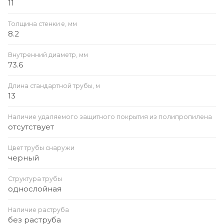
11
Толщина стенки e, мм
8.2
Внутренний диаметр, мм
73.6
Длина стандартной трубы, м
13
Наличие удаляемого защитного покрытия из полипропилена
отсутствует
Цвет трубы снаружи
черный
Структура трубы
однослойная
Наличие раструба
без раструба