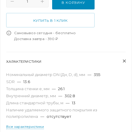
В КОРЗИНУ
КУПИТЬ В 1 КЛИК
Самовывоз сегодня - бесплатно
Доставка завтра - 390 ₽
ХАРАКТЕРИСТИКИ
Номинальный диаметр DN (Дн, D, d), мм
—
355
SDR
—
13.6
Толщина стенки e, мм
—
26.1
Внутренний диаметр, мм
—
302.8
Длина стандартной трубы, м
—
13
Наличие удаляемого защитного покрытия из
полипропилена
—
отсутствует
Все характеристики