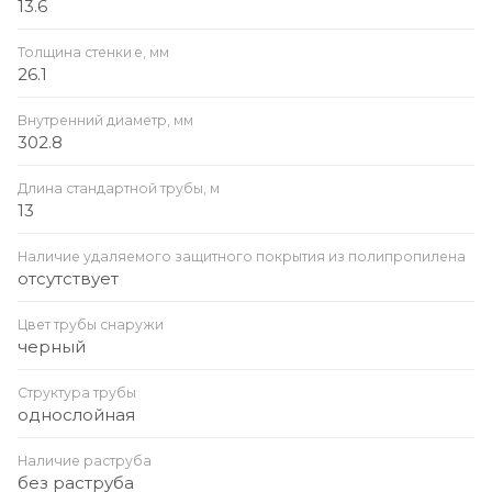
13.6
Толщина стенки e, мм
26.1
Внутренний диаметр, мм
302.8
Длина стандартной трубы, м
13
Наличие удаляемого защитного покрытия из полипропилена
отсутствует
Цвет трубы снаружи
черный
Структура трубы
однослойная
Наличие раструба
без раструба