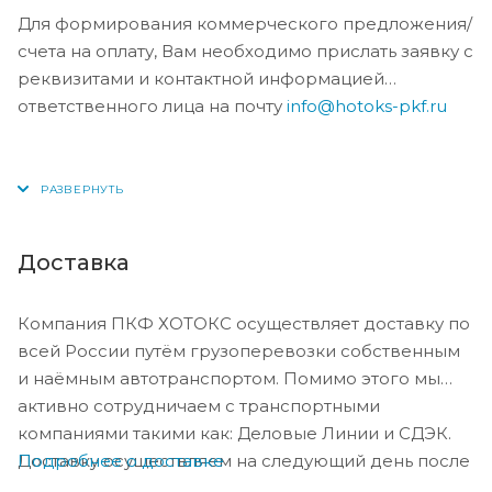
Для формирования коммерческого предложения/
счета на оплату, Вам необходимо прислать заявку с
реквизитами и контактной информацией
ответственного лица на почту
info@hotoks-pkf.ru
Доставка
Компания ПКФ ХОТОКС осуществляет доставку по
всей России путём грузоперевозки собственным
и наёмным автотранспортом. Помимо этого мы
активно сотрудничаем с транспортными
компаниями такими как: Деловые Линии и СДЭК.
Подробнее о доставке
Доставку осуществляем на следующий день после
оплаты, либо по согласованию с менеджером в