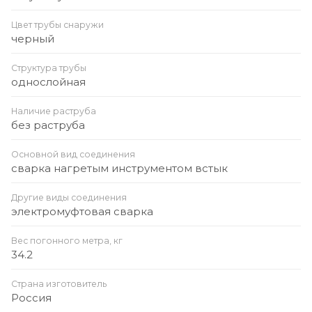
Цвет трубы снаружи
черный
Структура трубы
однослойная
Наличие раструба
без раструба
Основной вид соединения
сварка нагретым инструментом встык
Другие виды соединения
электромуфтовая сварка
Вес погонного метра, кг
34.2
Страна изготовитель
Россия