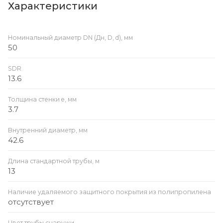
Характеристики
Номинальный диаметр DN (Дн, D, d), мм
50
SDR
13.6
Толщина стенки e, мм
3.7
Внутренний диаметр, мм
42.6
Длина стандартной трубы, м
13
Наличие удаляемого защитного покрытия из полипропилена
отсутствует
Цвет трубы снаружи