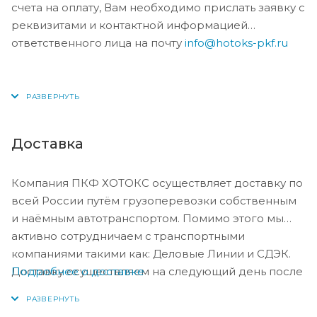
счета на оплату, Вам необходимо прислать заявку с
реквизитами и контактной информацией
ответственного лица на почту
info@hotoks-pkf.ru
Доставка
Компания ПКФ ХОТОКС осуществляет доставку по
всей России путём грузоперевозки собственным
и наёмным автотранспортом. Помимо этого мы
активно сотрудничаем с транспортными
компаниями такими как: Деловые Линии и СДЭК.
Подробнее о доставке
Доставку осуществляем на следующий день после
оплаты, либо по согласованию с менеджером в
день оплаты.