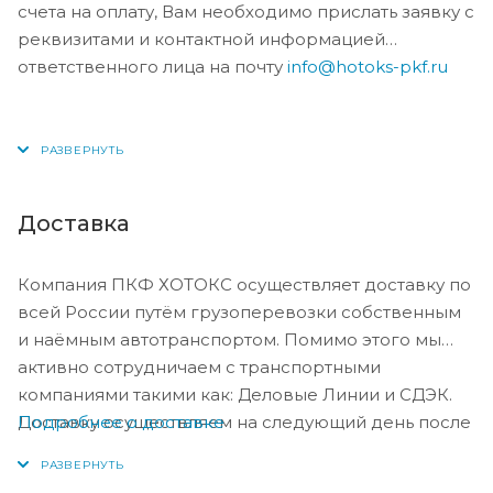
счета на оплату, Вам необходимо прислать заявку с
реквизитами и контактной информацией
ответственного лица на почту
info@hotoks-pkf.ru
Доставка
Компания ПКФ ХОТОКС осуществляет доставку по
всей России путём грузоперевозки собственным
и наёмным автотранспортом. Помимо этого мы
активно сотрудничаем с транспортными
компаниями такими как: Деловые Линии и СДЭК.
Подробнее о доставке
Доставку осуществляем на следующий день после
оплаты, либо по согласованию с менеджером в
день оплаты.