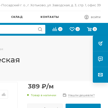
осадский г. о., г. Хотьково, ул. Заводская, д. 3, стр. 1, офис 39
СКЛАД
КОНТАКТЫ
ВОЙТИ
0
0
0
ая
еская
389
₽
/м
Товар в наличии
Нашли дешевле?