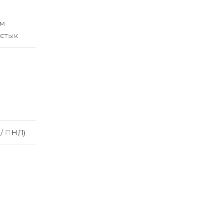
ым
встык
 / ПНД)