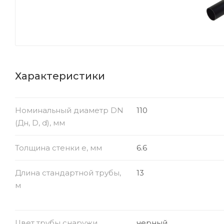
Характеристики
Номинальный диаметр DN
110
(Дн, D, d), мм
Толщина стенки e, мм
6.6
Длина стандартной трубы,
13
м
Цвет трубы снаружи
черный