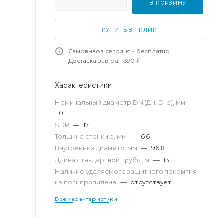
В КОРЗИНУ
КУПИТЬ В 1 КЛИК
Самовывоз сегодня - бесплатно
Доставка завтра - 390 ₽
Характеристики
Номинальный диаметр DN (Дн, D, d), мм
—
110
SDR
—
17
Толщина стенки e, мм
—
6.6
Внутренний диаметр, мм
—
96.8
Длина стандартной трубы, м
—
13
Наличие удаляемого защитного покрытия
из полипропилена
—
отсутствует
Все характеристики