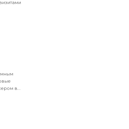
квизитами
ёмным
ловые
жером в