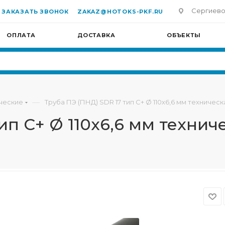
Сергиево-П
ЗАКАЗАТЬ ЗВОНОК
ZAKAZ@HOTOKS-PKF.RU
ОПЛАТА
ДОСТАВКА
ОБЪЕКТЫ
—
ческие
Труба ПЭ (ПНД) SDR 17 тип С+ Ø 110х6,6 мм техническ
ип С+ Ø 110х6,6 мм технич