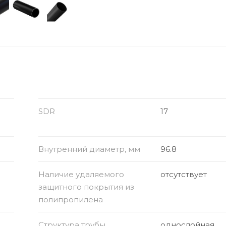
SDR
17
Внутренний диаметр, мм
96.8
Наличие удаляемого
отсутствует
защитного покрытия из
полипропилена
Структура трубы
однослойная