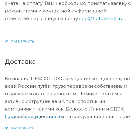
счета на оплату, Вам необходимо прислать заявку с
реквизитами и контактной информацией
ответственного лица на почту
info@hotoks-pkf.ru
Доставка
Компания ПКФ ХОТОКС осуществляет доставку по
всей России путём грузоперевозки собственным
и наёмным автотранспортом. Помимо этого мы
активно сотрудничаем с транспортными
компаниями такими как: Деловые Линии и СДЭК.
Подробнее о доставке
Доставку осуществляем на следующий день после
оплаты, либо по согласованию с менеджером в
день оплаты.