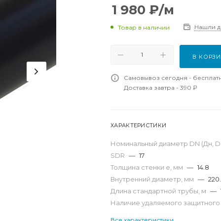
1 980
₽
/м
Нашли 
Товар в наличии
В КОРЗ
Самовывоз сегодня - бесплат
Доставка завтра - 390 ₽
ХАРАКТЕРИСТИКИ
Номинальный диаметр DN (Дн, D,
SDR
—
17
Толщина стенки e, мм
—
14.8
Внутренний диаметр, мм
—
220
Длина стандартной трубы, м
—
Наличие удаляемого защитного
Все характеристики