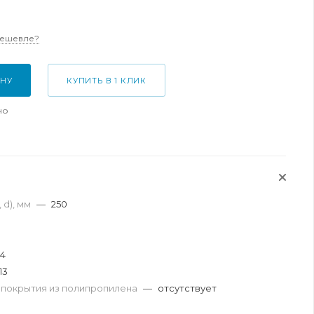
дешевле?
ИНУ
КУПИТЬ В 1 КЛИК
но
 d), мм
—
250
.4
13
 покрытия из полипропилена
—
отсутствует