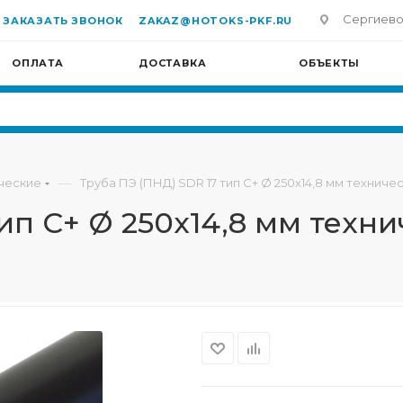
Сергиево-П
ЗАКАЗАТЬ ЗВОНОК
ZAKAZ@HOTOKS-PKF.RU
ОПЛАТА
ДОСТАВКА
ОБЪЕКТЫ
—
ческие
Труба ПЭ (ПНД) SDR 17 тип С+ Ø 250х14,8 мм техниче
ип С+ Ø 250х14,8 мм техн