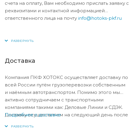
счета на оплату, Вам необходимо прислать заявку с
реквизитами и контактной информацией
ответственного лица на почту
info@hotoks-pkf.ru
Доставка
Компания ПКФ ХОТОКС осуществляет доставку по
всей России путём грузоперевозки собственным
и наёмным автотранспортом. Помимо этого мы
активно сотрудничаем с транспортными
компаниями такими как: Деловые Линии и СДЭК.
Подробнее о доставке
Доставку осуществляем на следующий день после
оплаты, либо по согласованию с менеджером в
день оплаты.