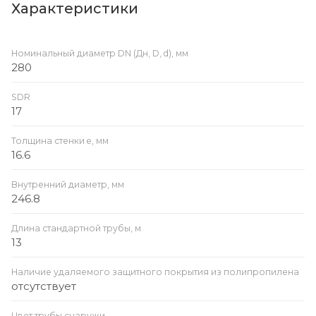
Характеристики
Номинальный диаметр DN (Дн, D, d), мм
280
SDR
17
Толщина стенки e, мм
16.6
Внутренний диаметр, мм
246.8
Длина стандартной трубы, м
13
Наличие удаляемого защитного покрытия из полипропилена
отсутствует
Цвет трубы снаружи