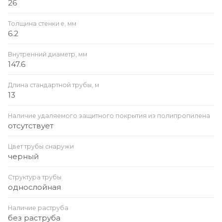
26
Толщина стенки e, мм
6.2
Внутренний диаметр, мм
147.6
Длина стандартной трубы, м
13
Наличие удаляемого защитного покрытия из полипропилена
отсутствует
Цвет трубы снаружи
черный
Структура трубы
однослойная
Наличие раструба
без раструба