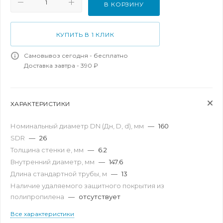
В КОРЗИНУ
КУПИТЬ В 1 КЛИК
Самовывоз сегодня - бесплатно
Доставка завтра - 390 ₽
ХАРАКТЕРИСТИКИ
Номинальный диаметр DN (Дн, D, d), мм
—
160
SDR
—
26
Толщина стенки e, мм
—
6.2
Внутренний диаметр, мм
—
147.6
Длина стандартной трубы, м
—
13
Наличие удаляемого защитного покрытия из
полипропилена
—
отсутствует
Все характеристики